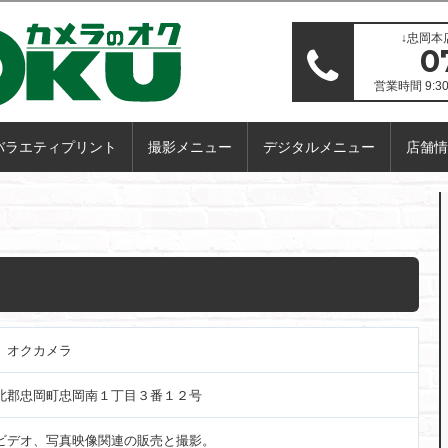
↓忠岡本
0
営業時間 9:
バラエティプリント
撮影メニュー
デジタルメニュー
店舗情
 オクカメラ
北郡忠岡町忠岡南１丁目３番１２号
ビデオ、写真映像関連の販売と撮影。