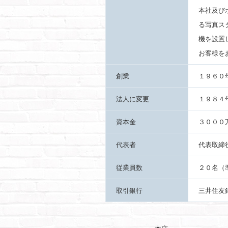
本社及び
る写真ス
機を設置
お客様を
創業
１９６０
法人に変更
１９８４
資本金
３０００
代表者
代表取締
従業員数
２０名（
取引銀行
三井住友