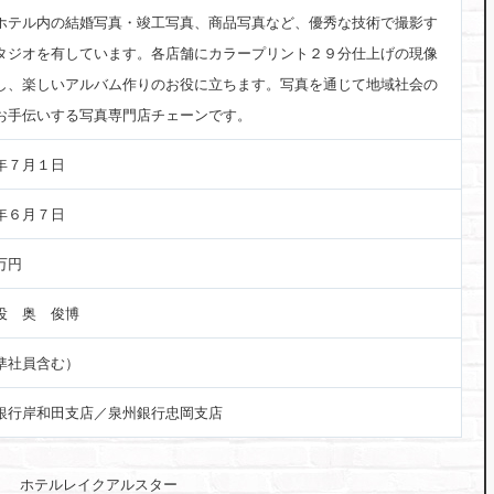
ホテル内の結婚写真・竣工写真、商品写真など、優秀な技術で撮影す
タジオを有しています。各店舗にカラープリント２９分仕上げの現像
し、楽しいアルバム作りのお役に立ちます。写真を通じて地域社会の
お手伝いする写真専門店チェーンです。
年７月１日
年６月７日
万円
役 奥 俊博
準社員含む）
銀行岸和田支店／泉州銀行忠岡支店
ホテルレイクアルスター