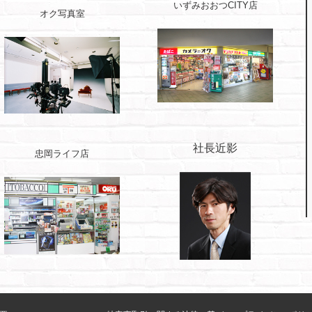
いずみおおつCITY店
オク写真室
社長近影
忠岡ライフ店